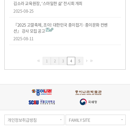
김소라 교육원장, ‘스마일한 삶’ 전시회 개최
2025-08-25
『2025 고깔축제, 조이! 대한민국 종이접기·종이문화 컨벤
션』 강사 모집 공고
2025-08-11
페
페
페
페
1
2
3
4
5
이
이
이
이
지
지
지
지
개인정보취급방침
FAMILY SITE