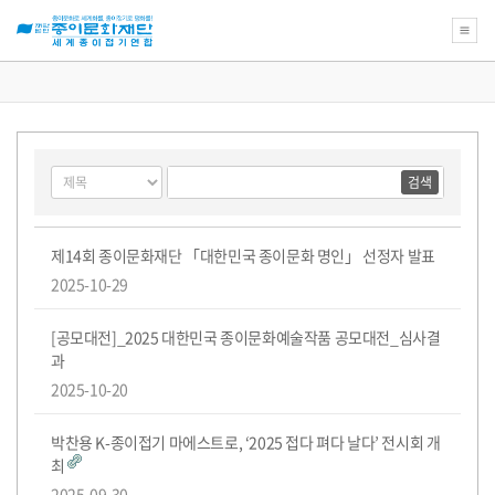
새
로
운
꿈
게
검
검
을
시
색
색
위
물
대
어
한
필
검
상
종
공
수
색
이
지
제14회 종이문화재단 「대한민국 종이문화 명인」 선정자 발표
문
사
2025-10-29
화
항
재
목
단
록
[공모대전]_2025 대한민국 종이문화예술작품 공모대전_심사결
교
육
과
강
2025-10-20
좌
의
아
박찬용 K-종이접기 마에스트로, ‘2025 접다 펴다 날다’ 전시회 개
름
다
최
운
2025-09-30