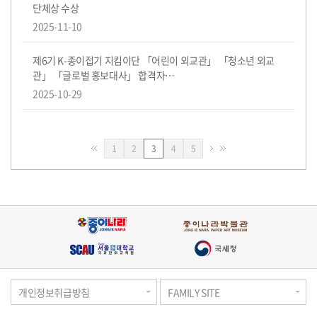
단체상 수상
2025-11-10
제6기 K-종이접기 지킴이단 「어린이 외교관」 「청소년 외교
관」 「글로벌 홍보대사」 합격자…
2025-10-29
페
페
페
페
1
2
3
4
5
이
이
이
이
지
지
지
지
개인정보취급방침
FAMILY SITE