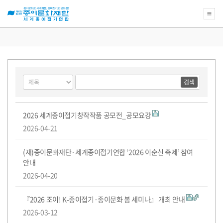
새
로
운
꿈
게
검
검
을
시
색
색
위
물
대
어
한
필
검
상
종
공
수
색
이
지
2026 세계종이접기창작작품 공모전_공모요강
문
사
2026-04-21
화
항
재
목
단
록
(재)종이문화재단·세계종이접기연합 ‘2026 이순신 축제’ 참여
교
육
안내
강
2026-04-20
좌
의
아
『2026 조이! K-종이접기·종이문화 봄 세미나』 개최 안내
름
다
2026-03-12
운