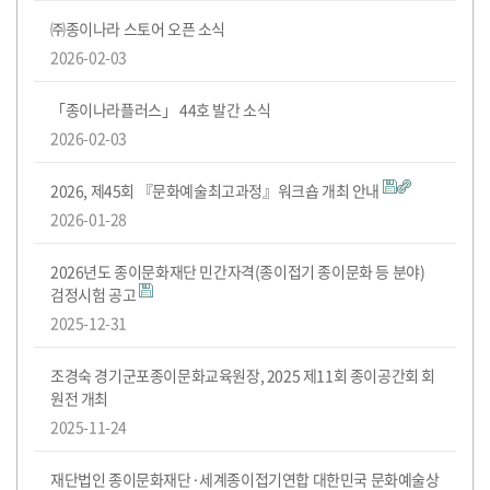
도
전!
㈜종이나라 스토어 오픈 소식
2026-02-03
「종이나라플러스」 44호 발간 소식
2026-02-03
2026, 제45회 『문화예술최고과정』워크숍 개최 안내
2026-01-28
2026년도 종이문화재단 민간자격(종이접기 종이문화 등 분야)
검정시험 공고
2025-12-31
조경숙 경기군포종이문화교육원장, 2025 제11회 종이공간회 회
원전 개최
2025-11-24
재단법인 종이문화재단·세계종이접기연합 대한민국 문화예술상