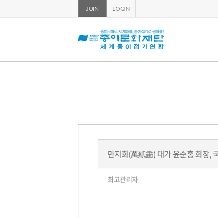
JOIN
LOGIN
만지화(萬紙畵) 대가 윤순홍 회장,
페
글
최고관리자
쓴
이
이:
지
정
보
본