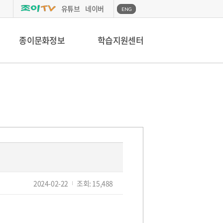
유튜브
네이버
ENG
종이문화정보
학습지원센터
작
2024-02-22
조회: 15,488
성
일: