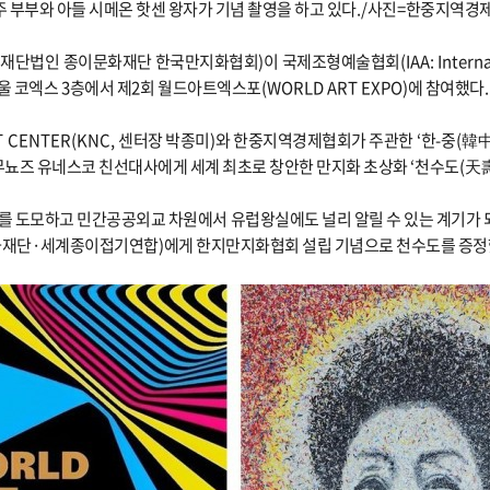
 부부와 아들 시메온 핫센 왕자가 기념 촬영을 하고 있다
./
사진
=
한중지역경제
(
재단법인 종이문화재단 한국만지화협회
)
이 국제조형예술협회
(IAA: Intern
울 코엑스
3
층에서 제
2
회 월드아트엑스포
(WORLD ART EXPO)
에 참여했다
.
T CENTER
(KNC,
센터장 박종미
)
와 한중지역경제협회가 주관한
‘
한
-
중
(
韓
 무뇨즈 유네스코 친선대사에게 세계 최초로 창안한 만지화 초상화
‘
천수도
(
天
를 도모하고 민간공공외교 차원에서 유럽왕실에도 널리 알릴 수 있는 계기가 
화재단
·
세계종이접기연합
)
에게 한지만지화협회 설립 기념으로 천수도를 증