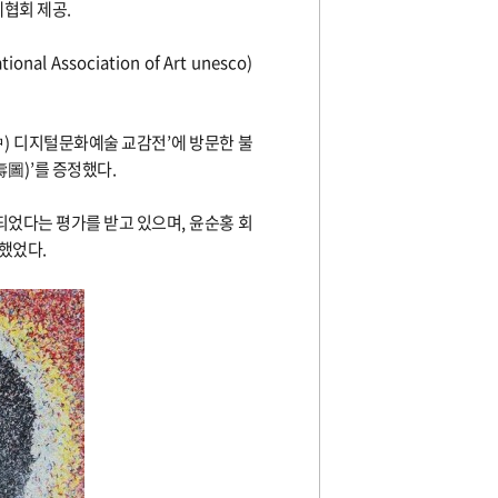
협회 제공
.
ational Association of Art unesco)
中
)
디지털문화예술 교감전
’
에 방문한 불
壽圖
)
’
를 증정했다
.
되었다는 평가를 받고 있으며
,
윤순홍 회
정했었다
.