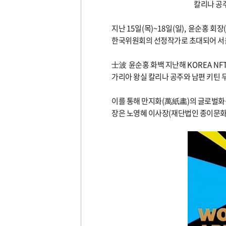
칼리나 공주
지난
15
일
(
목
)~18
일
(
일
),
윤순홍 회장
한국위원회의 선정작가로 초대되어 서
士波
윤순홍 화백 지난해
KOREA NF
가리아 왕실 칼리나 공주와 남편 키틴
이를 통해 만지화
(
萬紙畵
)
의 글로벌화
장은 노영혜 이사장
(
재단법인 종이문