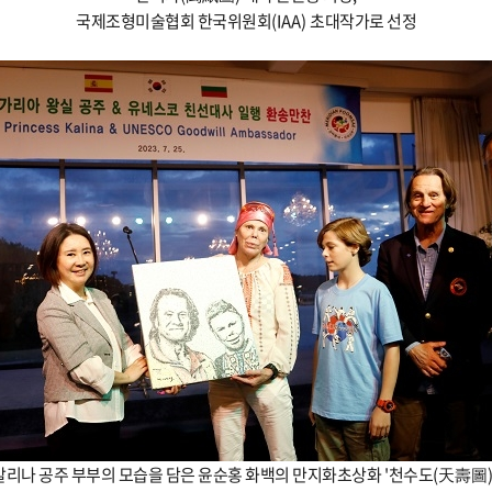
국제조형미술협회 한국위원회
(IAA)
초대작가로 선정
칼리나 공주 부부의 모습을 담은 윤순홍 화백의 만지화초상화
'
천수도
(
天壽圖