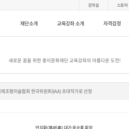
강의실
스토어
재단소개
교육강좌 소개
자격검정
새로운 꿈을 위한 종이문화재단 교육강좌의 아름다운 도전!
 국제조형미술협회 한국위원회(IAA) 초대작가로 선정
만지화
(
萬紙畵
)
대가 윤순홍 회장
,