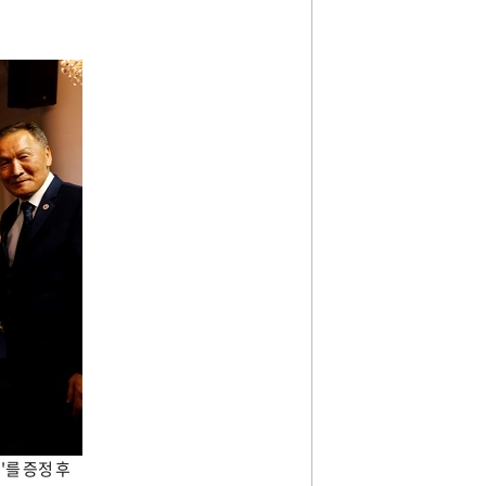
)'
를 증정 후