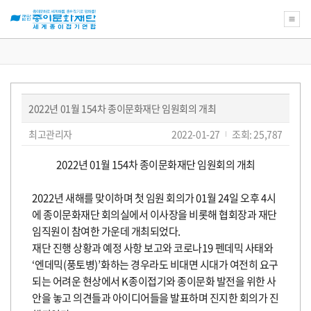
새
로
운
꿈
2022년 01월 154차 종이문화재단 임원회의 개최
을
위
페
글
작
최고관리자
2022-01-27
조회: 25,787
한
쓴
성
이
종
이:
일:
지
이
본
2022
년
01
월
154
차 종이문화재단 임원회의 개최
정
문
문
보
화
재
2022
년 새해를 맞이하며 첫 임원 회의가
01
월
24
일 오후
4
시
단
교
에 종이문화재단 회의실에서 이사장을 비롯해 협회장과 재단
육
임직원이 참여한 가운데 개최되었다
.
강
좌
재단 진행 상황과 예정 사항 보고와 코로나
19
펜데믹 사태와
의
‘
엔데믹
(
풍토병
)’
화하는 경우라도 비대면 시대가 여전히 요구
아
름
되는 어려운 현상에서
K
종이접기와 종이문화 발전을 위한 사
다
안을 놓고 의견들과 아이디어들을 발표하며 진지한 회의가 진
운