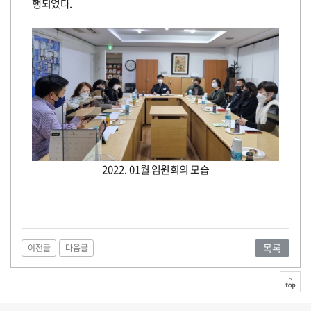
도
행되었다
.
전!
2022. 01
월 임원회의 모습
목록
이전글
다음글
top