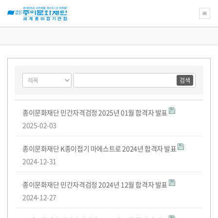
종
이
문
화
게
검
검
재
시
색
색
단
물
대
어
자
필
검
상
격
자
수
색
취
격
종이문화재단 민간자격검정 2025년 01월 합격자 발표
득
검
2025-02-03
을
정-
축
합
하
격
종이문화재단 K종이접기 마에스트로 2024년 합격자 발표
드
자
립
발
2024-12-31
니
표
다!
(지
도
종이문화재단 민간자격검정 2024년 12월 합격자 발표
자
전
2024-12-27
용)
목