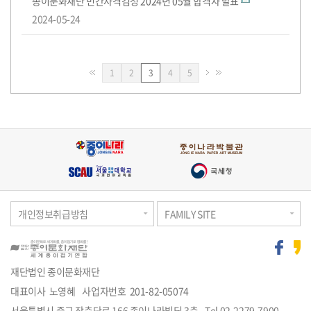
종이문화재단 민간자격검정 2024년 05월 합격자 발표
2024-05-24
페
페
페
페
1
2
3
4
5
이
이
이
이
지
지
지
지
개인정보취급방침
FAMILY SITE
재단법인 종이문화재단
대표이사 노영혜
사업자번호 201-82-05074
주
서울특별시 중구 장충단로 166 종이나라빌딩 3층
Tel
02-2279-7900