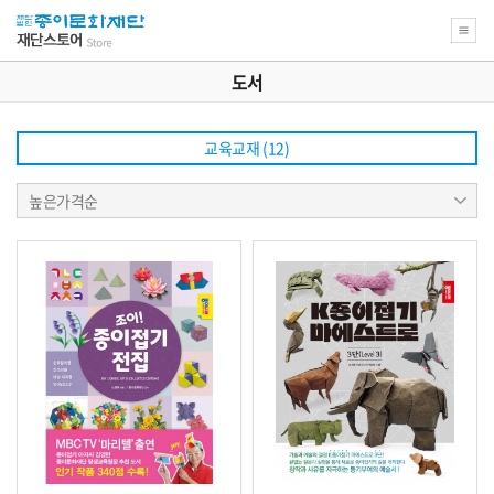
도서
교육교재 (12)
상
높은가격순
품
정
렬