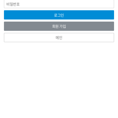
비
그
밀
인
번
호
로그인
회원 가입
메인