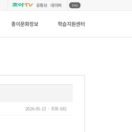
유튜브
네이버
ENG
종이문화정보
학습지원센터
작
2026-05-13
조회: 681
성
일: