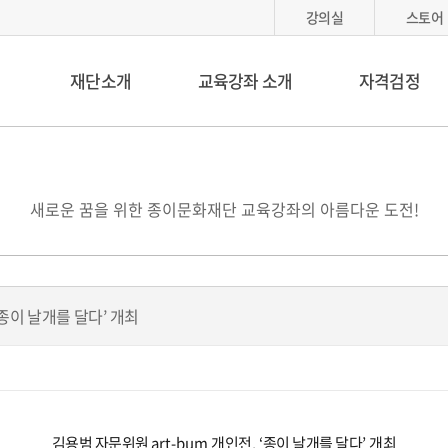
강의실
스토어
재단소개
교육강좌 소개
자격검정
새로운 꿈을 위한 종이문화재단 교육강좌의 아름다운 도전!
‘종이 날개를 달다’ 개최
김용범 자문위원
art-bum
개인전
,
‘
종이 날개를 달다
’
개최