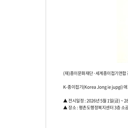
(
재
)
종이문화재단
·
세계종이접기연합 
K-
종이접기
(Korea Jong
ie jupgi)
애
▲
전시일정
: 2026
년
5
월
1
일
(
금
) ~ 2
▲
장소
:
평촌도행정복지센터
3
층 소