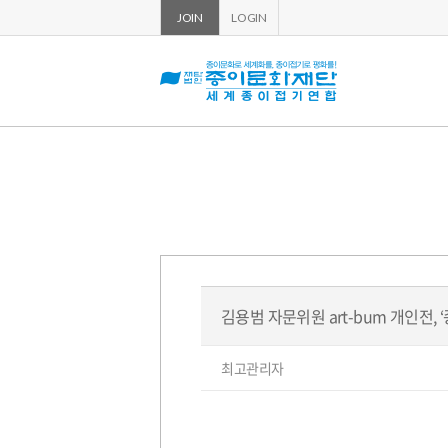
JOIN
LOGIN
김용범 자문위원 art-bum 개인전, 
페
글
최고관리자
쓴
이
이:
지
정
보
본