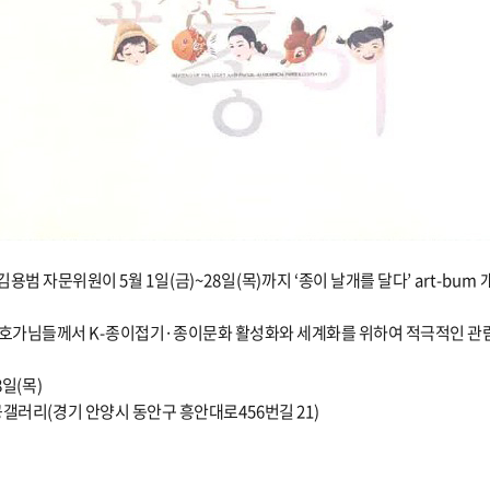
김용범 자문위원이
5
월
1
일
(
금
)~28
일
(
목
)
까지
‘
종이 날개를 달다
’ art-bum
호가님들께서
K-
종이접기
·
종이문화 활성화와 세계화를 위하여 적극적인 
8
일
(
목
)
공갤러리
(
경기 안양시 동안구 흥안대로
456
번길
21)