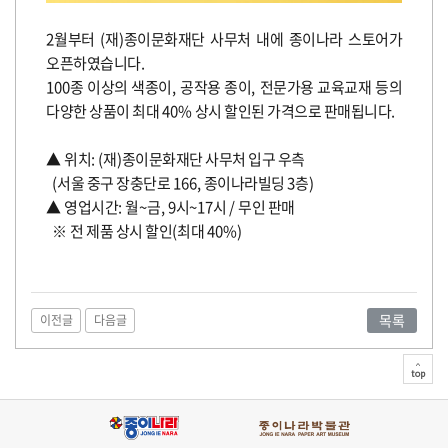
도
전!
2
월부터
(
재
)
종이문화재단 사무처 내에 종이나라 스토어가
오픈하였습니다
.
100
종 이상의 색종이
,
공작용 종이
,
전문가용 교육교재 등의
다양한 상품이 최대
40%
상시 할인된 가격으로 판매됩니다
.
▲
위치
: (
재
)
종이문화재단 사무처 입구 우측
(
서울 중구 장충단로
166,
종이나라빌딩
3
층
)
▲
영업시간
:
월
~금
, 9
시
~17
시
/
무인 판매
※
전 제품 상시 할인
(
최대
40%)
목록
이전글
다음글
top