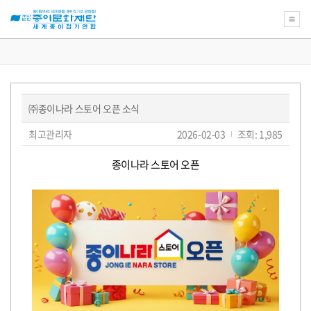
새
로
운
꿈
㈜종이나라 스토어 오픈 소식
을
위
페
글
작
최고관리자
2026-02-03
조회: 1,985
한
쓴
성
이
종
이:
일:
지
이
본
종이나라 스토어 오픈
정
문
문
보
화
재
단
교
육
강
좌
의
아
름
다
운