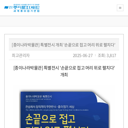
새
로
운
꿈
[종이나라박물관] 특별전시 개최 '손끝으로 접고 머리 위로 펼치다'
을
위
페
글
작
최고관리자
2025-06-27
조회: 3,817
한
쓴
성
이
종
이:
일:
지
이
본
[종이나라박물관] 특별전시 '손끝으로 접고 머리 위로 펼치다'
정
문
문
보
화
개최
재
단
교
육
강
좌
의
아
름
다
운