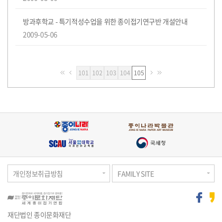
방과후학교 - 특기적성수업을 위한 종이접기연구반 개설안내
2009-05-06
페
페
페
페
101
102
103
104
105
이
이
이
이
지
지
지
지
개인정보취급방침
FAMILY SITE
재단법인 종이문화재단