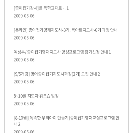
도
전!
댓
개
[종이접기강사]를 독학교재로~!
1
글
2009-05-06
[온라인] 종이접기영재지도사-3기, 북아트지도사-6기 과정 안내
2009-05-06
댓
개
여성부/ 종이접기영재지도사 양성프로그램 참가신청 안내
1
글
2009-05-06
댓
개
[9/5개강] 영어종이접기지도사과정(2기) 모집 안내
2
글
2009-05-06
8~10월 지도자 워크숍 일정
2009-05-06
[8-10월][똑똑한 우리아이 만들기]종이접기영재교실프로그램 안
댓
개
내
2
글
2009-05-06