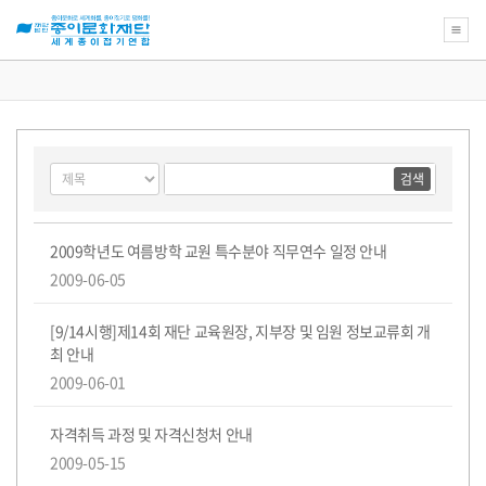
새
로
운
꿈
게
검
검
을
시
색
색
위
물
대
어
한
필
검
상
종
공
수
색
이
지
2009학년도 여름방학 교원 특수분야 직무연수 일정 안내
문
사
2009-06-05
화
항
재
목
단
록
[9/14시행]제14회 재단 교육원장, 지부장 및 임원 정보교류회 개
교
육
최 안내
강
2009-06-01
좌
의
아
자격취득 과정 및 자격신청처 안내
름
다
2009-05-15
운