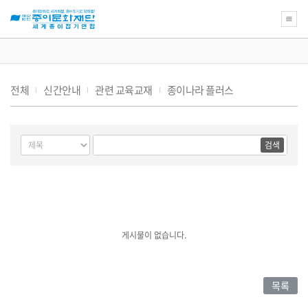
새
로
운
전체
신간안내
관련 교육교재
종이나라 플러스
꿈
을
위
연
한
게
검
검
수
종
시
색
색
후
이
물
대
어
기
문
필
검
상
화
수
색
재
단
교
육
강
게시물이 없습니다.
좌
의
아
름
목록
다
운