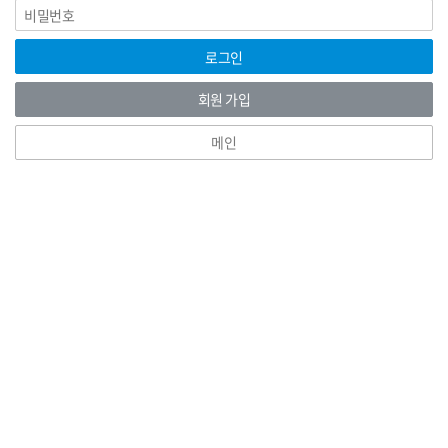
비
그
밀
인
번
호
로그인
회원 가입
메인